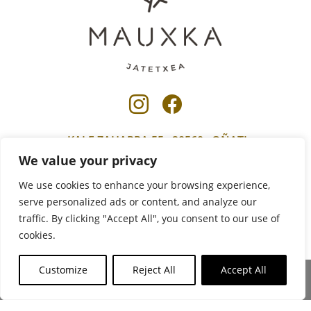
Se abrirá nueva ventana-Inst
Se abrirá nueva venta
KALE ZAHARRA 55 · 20560 · OÑATI
We value your privacy
943 25 26 69
We use cookies to enhance your browsing experience,
mauxkajatetxea@gmail.com
serve personalized ads or content, and analyze our
Mapa ikusi
traffic. By clicking "Accept All", you consent to our use of
cookies.
Customize
Reject All
Accept All
© 2026 Mauxka Jatetxea
I
Política de Privacidad
subir
Condiciones de uso